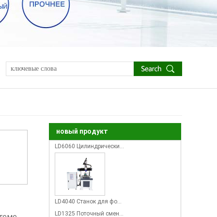
новый продукт
LD6060 Цилиндрически…
LD4040 Станок для фо…
LD1325 Поточный смен…
теме,