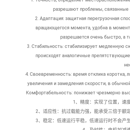
разрешают проблемы, связанные 
2. Адаптация: защитная перегрузочная с
вращающегося момента, удобна в момента
разрешается очень быстро, а 
3. Стабильность: стабилизирует медленную с
происходят аналогичные препятствующие 
не
4. Своевременность: время отклика коротка, 
увеличения и замедления скорости, в обычно
Комфортабельность: понижает чрезмерн
1、精度：实现了位置，速
2、适应性：抗过载能力强，能承受三倍于额
3、稳定：低速运行平稳，低速运行时不会产
4、及时性：电机加减