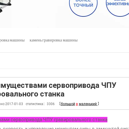
ировка машины
камень гравировка машины
имуществами сервопривода ЧПУ
ровального станка
но:2017-01-03 статистика：3306 【
большой
в
маленький
】
ами сервопривода ЧПУ гравировального станка
е, скорость и управление моментом силы в замкнутой сис