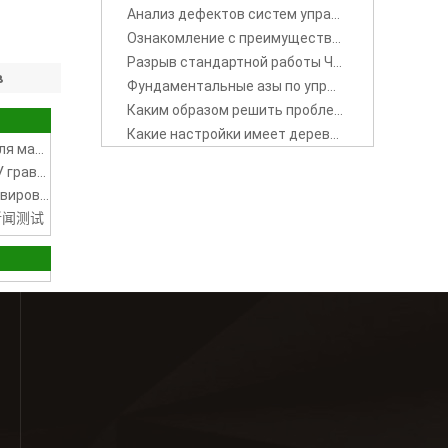
Анализ дефектов систем управления ЧПУ гравировальной машины Вэй Хун
Ознакомление с преимуществами сервопривода ЧПУ гравировального станка
Разрыв стандартной работы ЧПУ деревообрабатывающего гравировочного станка 木工雕刻机的断刀解析
в
Фундаментальные азы по управлению гравировальным станком 数控雕刻机的常用知识
ой
Каким образом решить проблему, связаную с возникновением проблемам в процессе обработки деталей ЧПУ гравирующим станком
Какие настройки имеет деревообрабатывающий гравировальный станок.
Преимущества лазерного гравировального станка для маркировки металла
Ознакомление с преимуществами сервопривода ЧПУ гравировального станка
Какие настройки имеет деревообрабатывающий гравировальный станок.
试新闻测试