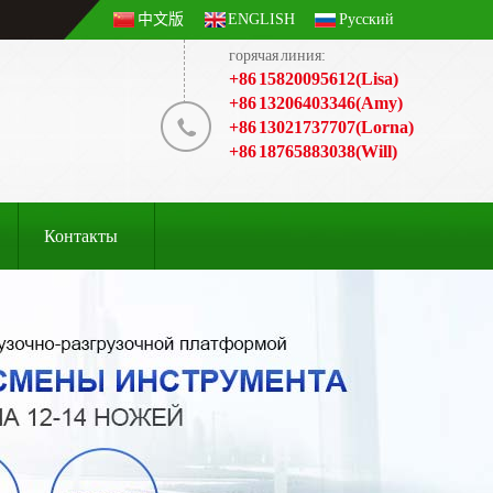
中文版
ENGLISH
Русский
горячая линия:
+86 15820095612(Lisa)
+86 13206403346(Amy)
+86 13021737707(Lorna)
+86 18765883038(Will)
Контакты