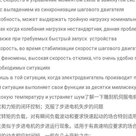
с выпадением из синхронизации шагового двигателя
пособность, может выдержать тройную нагрузку номинальн
х когда колебания нагрузки нестандартная, данная пробл
также при требуемых быстрый запуск устройства
корость, во время стабилизации скорости шагового двига
феномены, высокая скорость отклика, что очень удобно 
обходимых ситуациях
лишь в той ситуации, когда электродвигатель производит 
й ситуации выполняет свои функции за десятки миллисеку
о высокую температуру и устраняет шум了解一下雕刻机伺
度和力矩的闭环控制；克服了步进电机失步的问题
定转矩的负载，对有瞬间负载波动和要求快速起动的场合特别适
生类似于步进电机的步进运行现象。适用于有高速响应要求的场
速的动态相应时间短，一般在几十毫秒之内；