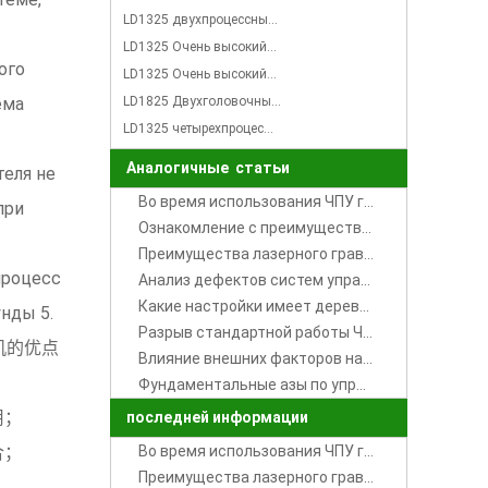
LD1325 двухпроцессны…
LD1325 Очень высокий…
ого
LD1325 Очень высокий…
ема
LD1825 Двухголовочны…
LD1325 четырехпроцес…
Аналогичные статьи
теля не
Во время использования ЧПУ гравировочного деревообрабатывающего станка обнаруженные неполадки и решений данных проблем
при
Ознакомление с преимуществами сервопривода ЧПУ гравировального станка
Преимущества лазерного гравировального станка для маркировки металла
процесс
Анализ дефектов систем управления ЧПУ гравировальной машины Вэй Хун
Какие настройки имеет деревообрабатывающий гравировальный станок.
нды 5.
Разрыв стандартной работы ЧПУ деревообрабатывающего гравировочного станка 木工雕刻机的断刀解析
服电机的优点
Влияние внешних факторов на работу гравировального станка
Фундаментальные азы по управлению гравировальным станком 数控雕刻机的常用知识
用；
последней информации
合；
Во время использования ЧПУ гравировочного деревообрабатывающего станка обнаруженные неполадки и решений данных проблем
Преимущества лазерного гравировального станка для маркировки металла