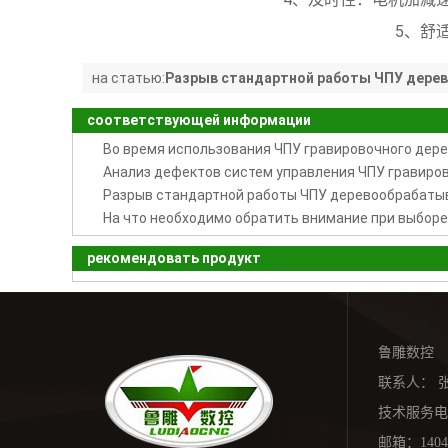
5、舒
на статью:
Разрыв стандартной работы ЧПУ дер
гравировочного станка 木工雕刻机的断刀解析
соответствующей информации
рекомендовать продукт
鲁雕数控 
联系人： 张厂长
技术服务电话：1
邮箱：
140