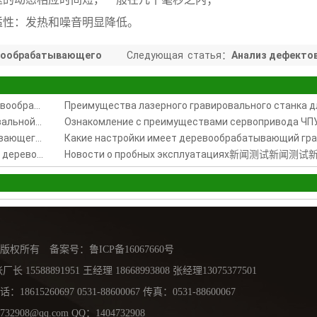
适性：发热和噪音明显降低。
евообрабатывающего
Следующая статья：
Анализ дефекто
систем управления ЧПУ гравировальн
машины Вэй Хун
Во время использования ЧПУ гравировочного деревообрабатывающего станка обнаруженные неполадки и решений данных проблем
Анализ дефектов систем управления ЧПУ гравировальной машины Вэй Хун
Разрыв стандартной работы ЧПУ деревообрабатывающего гравировочного станка 木工雕刻机的断刀解析
На что необходимо обратить внимание при выборе деревообрабатывающих гравирующих станков ? Три основные проблемы, с которыми сталкиваются покупатели.
Новости о пробных эксплуатациях新闻测试新闻测
版权所有 备案号：
鲁ICP备16067660号
 15588891951 王经理 18668993808 张经理13075377501
8615260697 0531-88600067 传真：0531-88600067
4732908@qq.com
QQ：1404732908