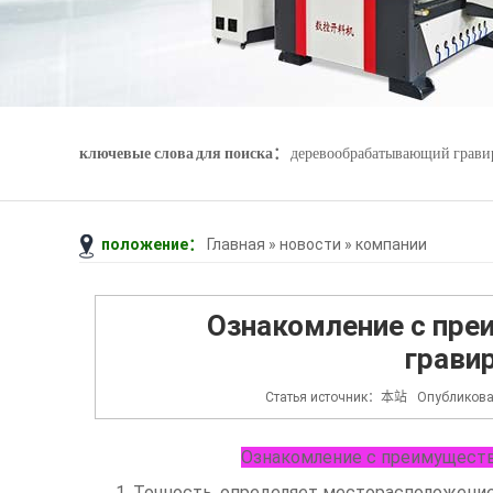
ключевые слова для поиска：
деревообрабатывающий грав
положение：
Главная
»
новости
»
компании
Джейд гравировка машины
3D - сканер
Ознакомление с пре
грави
Статья источник：本站 Опубликова
Ознакомление с преимуществ
1. Точность, определяет месторасположени