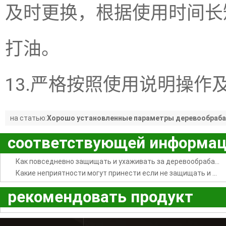
及时更换，根据使用时间长
打油。
13.严格按照使用说明操作
на статью:
Хорошо установленные параметры деревообра
гравировального станка еще более удлиняют срок 
соответствующей информа
Как повседневно защищать и ухаживать за деревообрабатывающим гравировальным станком木工雕刻机日常怎么进行维护保养
Какие неприятности могут принести если не защищать и не ухаживать за двнрцой гравировального станка 橱柜门木工雕刻机的没维护到位会给我们带来大麻烦
рекомендовать продукт