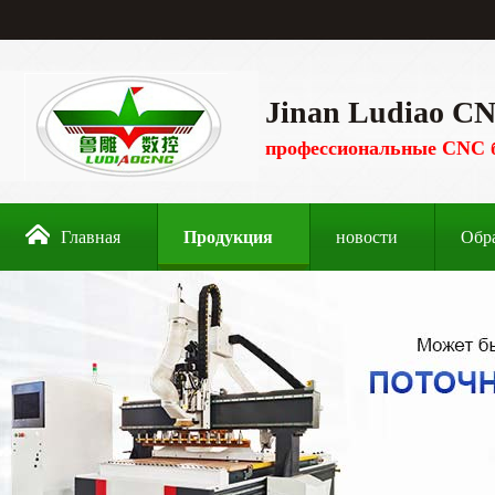
Jinan Ludiao CN
профессиональные CNC 
Главная
Продукция
новости
Обр