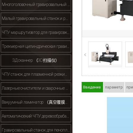
Многоголовочный гравировальный станок （多头雕刻机）
Малый гравировальный станок и рекламный гравировальный станок(小型/广告雕刻机）
ЧПУ маршрутизатор для гравировки металла （金属雕刻机）
Трехмерная цилиндрическая гравировальная машина （立体雕刻机）
ЗД сканнер （3D扫描仪）
ЧПУ станок для плазменной резки（等离子）
Введение
параметр
пр
Лазерные очистители и сварочные аппараты （激光清洗机焊接机）
Вакуумный ламинатор （真空覆膜机）
Автоматичсекий ЧПУ деревообрабатывающий маршрутизатор （自动换刀开料机机等）
Гравировальный станок для пенопласта/полистирола（保丽龙泡沫雕刻机）