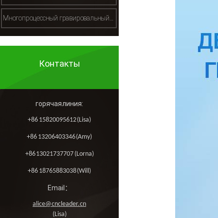
Многопроцессный гравировальный станок（多工序雕刻机）
Контакты
горячая линия:
+86 15820095612 (Lisa)
+86 13206403346 (Amy)
+86 13021737707 (Lorna)
+86 18765883038 (Will)
Email：
alice@cncleader.cn
(Lisa)