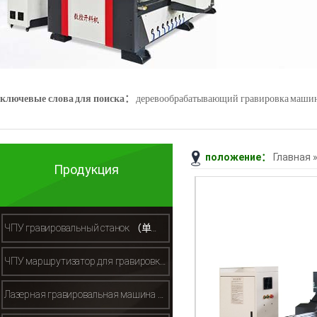
ключевые слова для поиска：
деревообрабатывающий гравировка маши
положение：
Главная
Джейд гравировка машины
3D - сканер
Продукция
ЧПУ гравировальный станок （单头木工雕刻机）
ЧПУ маршрутизатор для гравировки камня （石材雕刻机）
Лазерная гравировальная машина （激光切割机）