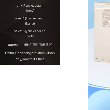
amy@cncleader.cn
(Amy)
sales11@cncleader.cn
(Lorna)
Sales18@cncleader.cn
(Will)
адрес：山东省济南市高新区
China, Shandong province, Jinan
city,Gaoxin district