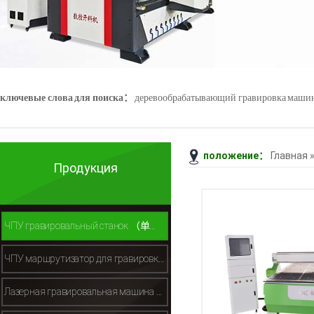
ключевые слова для поиска：
деревообрабатывающий гравировка маши
положение：
Главная
Джейд гравировка машины
3D - сканер
Продукция
ЧПУ гравировальный станок （单头木工雕刻机）
ЧПУ маршрутизатор для гравировки камня （石材雕刻机）
Лазерная гравировальная машина （激光切割机）