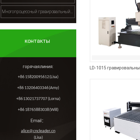
Многопроцессный гравировальный станок（多工序雕刻机）
контакты
горячая линия:
+86 15820095612 (Lisa)
+86 13206403346 (Amy)
+86 13021737707 (Lorna)
+86 18765883038 (Will)
Email：
alice@cncleader.cn
(Lisa)