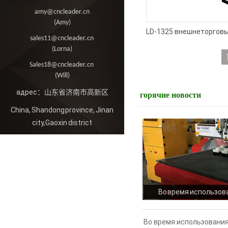
amy@cncleader.cn
(Amy)
sales11@cncleader.cn
(Lorna)
Sales18@cncleader.cn
(Will)
адрес：山东省济南市高新区
горячие новости
China, Shandong province, Jinan
city,Gaoxin district
Во время использов
деревообрабатывающ
неполадки и реш
Во время использования