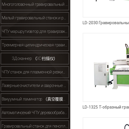
Многоголовочный гравировальный станок （多头雕刻机）
Малый гравировальный станок и рекламный гравировальный станок(小型/广告雕刻机）
ЧПУ маршрутизатор для гравировки металла （金属雕刻机）
Трехмерная цилиндрическая гравировальная машина （立体雕刻机）
ЗД сканнер （3D扫描仪）
ЧПУ станок для плазменной резки（等离子）
Лазерные очистители и сварочные аппараты （激光清洗机焊接机）
Вакуумный ламинатор （真空覆膜机）
Автоматичсекий ЧПУ деревообрабатывающий маршрутизатор （自动换刀开料机机等）
Гравировальный станок для пенопласта/полистирола（保丽龙泡沫雕刻机）