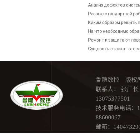
деревообрабатывающего 
Анализ дефектов систе
решений данных проблем
гравировальной машины В
Разрыв стандартной ра
деревообрабатывающег
Каким образом решить п
解析
возникновением проблема
На что необходимо обра
гравирующим станком
деревообрабатывающих г
Ремонт и защита от по
проблемы, с которыми ст
Сущность станка - это 
гравировального 
西
鲁雕数控 版权
联系人： 张厂长 15
13075377501
技术服务电话：18615
88600067
邮箱：
14047329
地址：济南市历