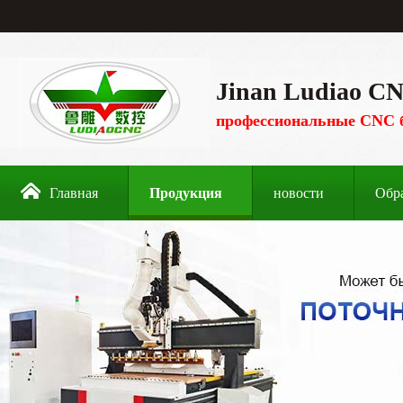
Jinan Ludiao CN
профессиональные CNC 
Главная
Продукция
новости
Обр