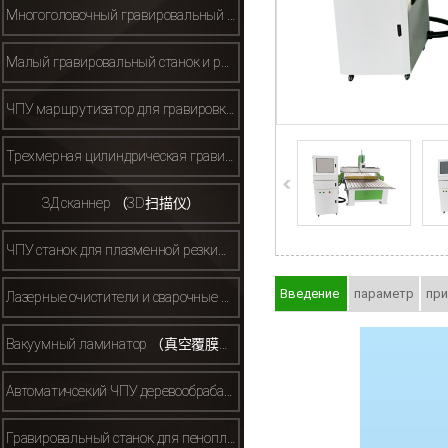
Многоголовочный гравировальный станок （多头雕刻机）
Малый гравировальный станок и рекламный гравировальный станок(小型/广告雕刻机）
ЧПУ маршрутизатор для гравировки металла （金属雕刻机）
Трехмерная цилиндрическая гравировальная машина （立体雕刻机）
ЗД сканнер （3D扫描仪）
ЧПУ станок для плазменной резки（等离子）
Введение
параметр
пр
Лазерные очистители и сварочные аппараты （激光清洗机焊接机）
Вакуумный ламинатор （真空覆膜机）
Автоматичсекий ЧПУ деревообрабатывающий маршрутизатор （自动换刀开料机机等）
Гравировальный станок для пенопласта/полистирола（保丽龙泡沫雕刻机）