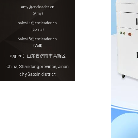
amy@cncleader.cn
(Amy)
sales11@cncleader.cn
(Lorna)
Sales18@cncleader.cn
(Will)
адрес：山东省济南市高新区
China, Shandong province, Jinan
city,Gaoxin district