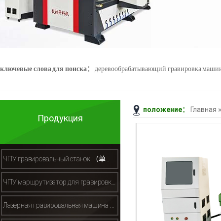
ключевые слова для поиска：
деревообрабатывающий гравировка маши
положение：
Главная
Джейд гравировка машины
3D - сканер
Продукция
ЧПУ гравировальный станок （单头木工雕刻机）
ЧПУ маршрутизатор для гравировки камня （石材雕刻机）
Лазерная гравировальная машина （激光切割机）