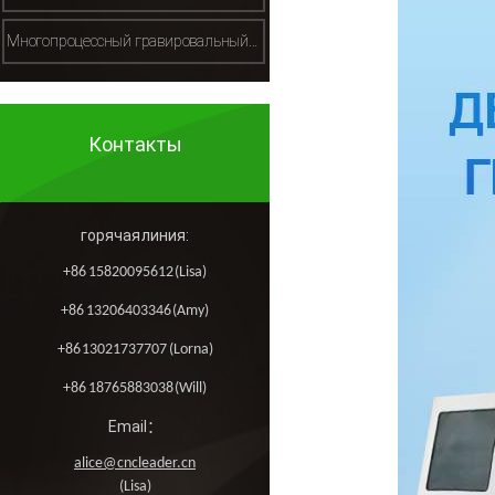
Многопроцессный гравировальный станок（多工序雕刻机）
Контакты
горячая линия:
+86 15820095612 (Lisa)
+86 13206403346 (Amy)
+86 13021737707 (Lorna)
+86 18765883038 (Will)
Email：
alice@cncleader.cn
(Lisa)