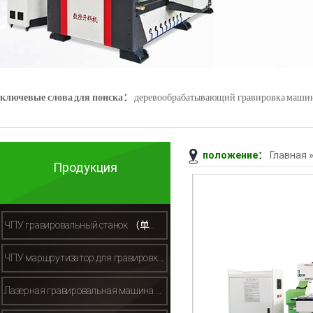
ключевые слова для поиска：
деревообрабатывающий гравировка маши
положение：
Главная
Джейд гравировка машины
3D - сканер
Продукция
ЧПУ гравировальный станок （单头木工雕刻机）
ЧПУ маршрутизатор для гравировки камня （石材雕刻机）
Лазерная гравировальная машина （激光切割机）