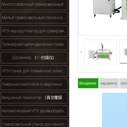
Многоголовочный гравировальный станок （多头雕刻机）
Малый гравировальный станок и рекламный гравировальный станок(小型/广告雕刻机）
ЧПУ маршрутизатор для гравировки металла （金属雕刻机）
Трехмерная цилиндрическая гравировальная машина （立体雕刻机）
ЗД сканнер （3D扫描仪）
ЧПУ станок для плазменной резки（等离子）
Введение
параметр
пр
Лазерные очистители и сварочные аппараты （激光清洗机焊接机）
Вакуумный ламинатор （真空覆膜机）
Автоматичсекий ЧПУ деревообрабатывающий маршрутизатор （自动换刀开料机机等）
Гравировальный станок для пенопласта/полистирола（保丽龙泡沫雕刻机）