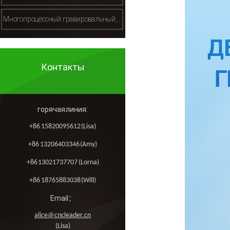
Многопроцессный гравировальный станок（多工序雕刻机）
Контакты
горячая линия:
+86 15820095612 (Lisa)
+86 13206403346 (Amy)
+86 13021737707 (Lorna)
+86 18765883038 (Will)
Email：
alice@cncleader.cn
(Lisa)