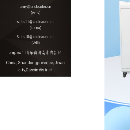
amy@cncleader.cn
(Amy)
sales11@cncleader.cn
(Lorna)
Sales18@cncleader.cn
(Will)
адрес：山东省济南市高新区
China, Shandong province, Jinan
city,Gaoxin district