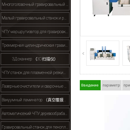
Многоголовочный гравировальный станок （多头雕刻机）
Малый гравировальный станок и рекламный гравировальный станок(小型/广告雕刻机）
ЧПУ маршрутизатор для гравировки металла （金属雕刻机）
Трехмерная цилиндрическая гравировальная машина （立体雕刻机）
ЗД сканнер （3D扫描仪）
ЧПУ станок для плазменной резки（等离子）
Введение
параметр
пр
Лазерные очистители и сварочные аппараты （激光清洗机焊接机）
Вакуумный ламинатор （真空覆膜机）
Автоматичсекий ЧПУ деревообрабатывающий маршрутизатор （自动换刀开料机机等）
Гравировальный станок для пенопласта/полистирола（保丽龙泡沫雕刻机）