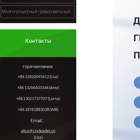
Многопроцессный гравировальный станок（多工序雕刻机）
Контакты
горячая линия:
+86 15820095612 (Lisa)
+86 13206403346 (Amy)
+86 13021737707 (Lorna)
+86 18765883038 (Will)
Email：
alice@cncleader.cn
(Lisa)