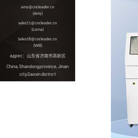
amy@cncleader.cn
(Amy)
sales11@cncleader.cn
(Lorna)
Sales18@cncleader.cn
(Will)
адрес：山东省济南市高新区
China, Shandong province, Jinan
city,Gaoxin district