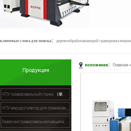
ключевые слова для поиска：
деревообрабатывающий гравировка маши
положение：
Главная
Джейд гравировка машины
3D - сканер
Продукция
ЧПУ гравировальный станок （单头木工雕刻机）
ЧПУ маршрутизатор для гравировки камня （石材雕刻机）
Лазерная гравировальная машина （激光切割机）