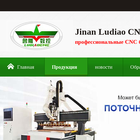
Jinan Ludiao CN
профессиональные CNC 
Главная
Продукция
новости
Обр