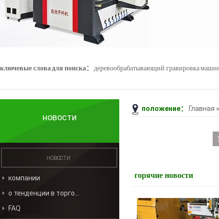
ключевые слова для поиска：
деревообрабатывающий гравировка маши
положение：
Главная
Джейд гравировка машины
3D - сканер
новости
новости
горячие новости
компании
о тенденции в торговле
FAQ