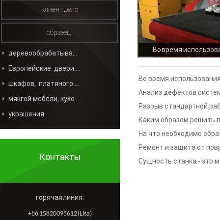
клиент дело
образец
Во время использов
деревообрабатывающей промышленности
деревообрабатывающ
Европейские двери и окна
неполадки и реш
Во время использования
шкафов, платяного шкафа
деревообрабатывающего 
Анализ дефектов систе
мякгой мебели, кухонной мебели
решений данных проблем
гравировальной машины В
Разрыв стандартной ра
украшения
деревообрабатывающег
Каким образом решить п
解析
возникновением проблема
На что необходимо обра
гравирующим станком
деревообрабатывающих г
Ремонт и защита от по
Контакты
проблемы, с которыми ст
Сущность станка - это 
гравировального 
西
горячая линия:
+86 15820095612 (Lisa)