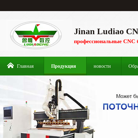
Jinan Ludiao CN
профессиональные CNC 
Главная
Продукция
новости
Обр