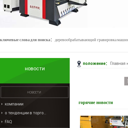
ключевые слова для поиска：
деревообрабатывающий гравировка маши
положение：
Главная
Джейд гравировка машины
3D - сканер
новости
новости
горячие новости
компании
о тенденции в торговле
FAQ