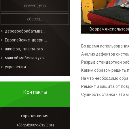
клиент дело
образец
Во время использов
деревообрабатывающей промышленности
деревообрабатывающ
Европейские двери и окна
неполадки и реш
Во время использования
шкафов, платяного шкафа
деревообрабатывающего 
Анализ дефектов систе
мякгой мебели, кухонной мебели
решений данных проблем
гравировальной машины В
Разрыв стандартной ра
украшения
деревообрабатывающег
Каким образом решить п
解析
возникновением проблема
На что необходимо обра
гравирующим станком
деревообрабатывающих г
Ремонт и защита от по
Контакты
проблемы, с которыми ст
Сущность станка - это 
гравировального 
西
горячая линия:
+86 15820095612 (Lisa)