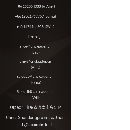
+86 13206403346 (Amy)
+86 13021737707 (Lorna)
+86 18765883038 (Will)
Email：
alice@cncleader.cn
(Lisa)
amy@cncleader.cn
(Amy)
sales11@cncleader.cn
(Lorna)
Sales18@cncleader.cn
(Will)
адрес：山东省济南市高新区
China, Shandong province, Jinan
city,Gaoxin district