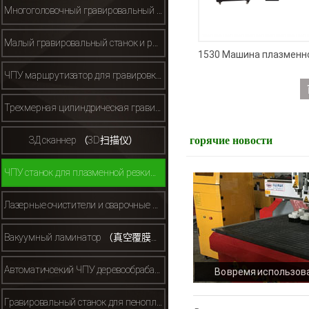
Многоголовочный гравировальный станок （多头雕刻机）
Малый гравировальный станок и рекламный гравировальный станок(小型/广告雕刻机）
ЧПУ маршрутизатор для гравировки металла （金属雕刻机）
Трехмерная цилиндрическая гравировальная машина （立体雕刻机）
ЗД сканнер （3D扫描仪）
горячие новости
ЧПУ станок для плазменной резки（等离子）
Лазерные очистители и сварочные аппараты （激光清洗机焊接机）
Вакуумный ламинатор （真空覆膜机）
Автоматичсекий ЧПУ деревообрабатывающий маршрутизатор （自动换刀开料机机等）
Во время использов
деревообрабатывающ
Гравировальный станок для пенопласта/полистирола（保丽龙泡沫雕刻机）