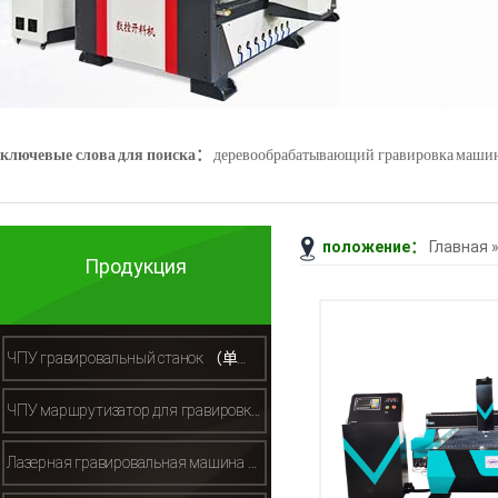
ключевые слова для поиска：
деревообрабатывающий гравировка маши
положение：
Главная
Джейд гравировка машины
3D - сканер
Продукция
ЧПУ гравировальный станок （单头木工雕刻机）
ЧПУ маршрутизатор для гравировки камня （石材雕刻机）
Лазерная гравировальная машина （激光切割机）