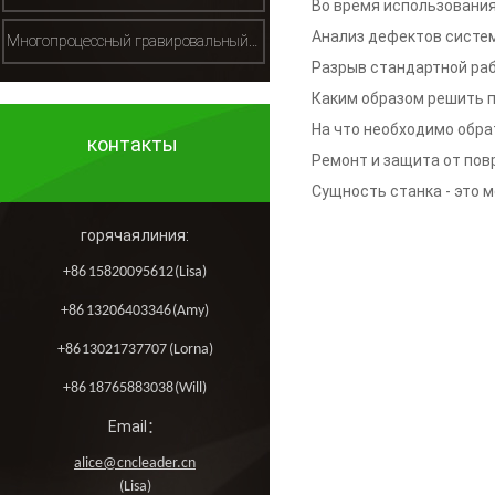
неполадки и реш
Во время использования
деревообрабатывающего 
Анализ дефектов систе
Многопроцессный гравировальный станок（多工序雕刻机）
решений данных проблем
гравировальной машины В
Разрыв стандартной ра
деревообрабатывающег
Каким образом решить п
解析
возникновением проблема
На что необходимо обра
контакты
гравирующим станком
деревообрабатывающих г
Ремонт и защита от по
проблемы, с которыми ст
Сущность станка - это 
гравировального 
горячая линия:
西
+86 15820095612 (Lisa)
+86 13206403346 (Amy)
+86 13021737707 (Lorna)
+86 18765883038 (Will)
Email：
alice@cncleader.cn
(Lisa)