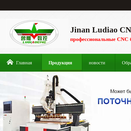
Jinan Ludiao CN
профессиональные CNC 
Главная
Продукция
новости
Обр