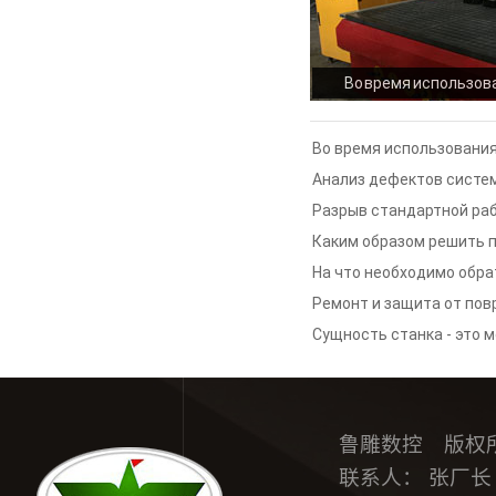
Во время использов
деревообрабатывающ
неполадки и реш
Во время использования
деревообрабатывающего 
Анализ дефектов систе
решений данных проблем
гравировальной машины В
Разрыв стандартной ра
деревообрабатывающег
Каким образом решить п
解析
возникновением проблема
На что необходимо обра
гравирующим станком
деревообрабатывающих г
Ремонт и защита от по
проблемы, с которыми ст
Сущность станка - это 
гравировального 
西
鲁雕数控 版权
联系人： 张厂长 15