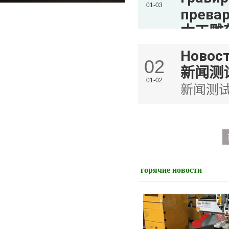
оборудо
01-03
прева
木工雕
Многоф
Новос
02
гравиро
新闻测
обработ
01-02
新闻测
горячие новости