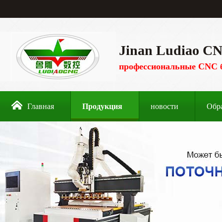
Jinan Ludiao CN
профессиональные CNC 
Главная
Продукция
новости
Обр