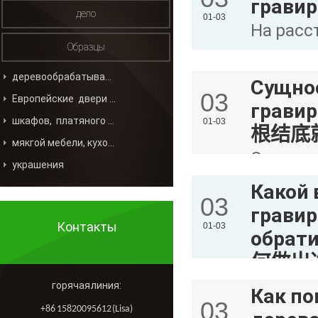
гравир
дело
01-03
На расс
Образцы
пролета
невним
деревообрабатывающей промышленности
Сущнос
03
Европейские двери и окна
грав
шкафов, платяного шкафа
01-03
根结底
мякгой мебели, кухонной мебели
Сущност
украшения
гравиро
Какой 
03
основны
гравир
Контакты
01-03
обра
何做出
В насто
горячая линия:
Как по
03
оборудо
+86 15820095612 (Lisa)