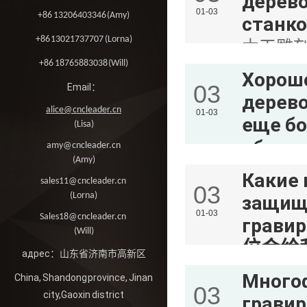
дерев
цене с 3
01-03
+86 13206403346 (Amy)
ста
+86 13021737707 (Lorna)
木工雕
+86 18765883038 (Will)
终保持
Хорош
03
Email：
以把很
дерев
alice@cncleader.cn
01-03
еще бо
(Lisa)
обор
amy@cncleader.cn
(Amy)
命
Какие 
sales11@cncleader.cn
03
Парамет
(Lorna)
защища
деревоо
01-03
Sales18@cncleader.cn
грав
(Will)
со скор
位会给
адрес：山东省济南市高新区
Маленьк
Много
China, Shandong province, Jinan
03
может п
city,Gaoxin district
гравир