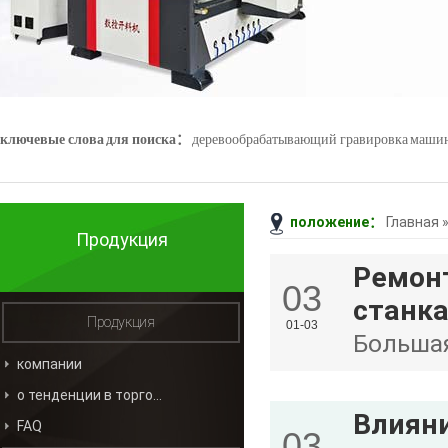
ключевые слова для поиска：
деревообрабатывающий гравировка маши
положение：
Главная
Джейд гравировка машины
3D - сканер
Продукция
Ремонт
03
станк
Продукция
01-03
Большая
компании
гравиру
о тенденции в торговле
дерево
Влияни
FAQ
03